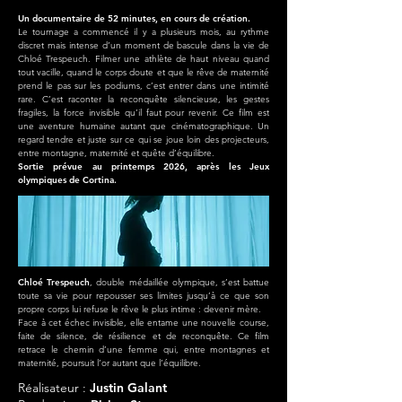
Un documentaire de 52 minutes, en cours de création.
Le tournage a commencé il y a plusieurs mois, au rythme
discret mais intense d’un moment de bascule dans la vie de
Chloé Trespeuch. Filmer une athlète de haut niveau quand
tout vacille, quand le corps doute et que le rêve de maternité
prend le pas sur les podiums, c’est entrer dans une intimité
rare. C’est raconter la reconquête silencieuse, les gestes
fragiles, la force invisible qu’il faut pour revenir. Ce film est
une aventure humaine autant que cinématographique. Un
regard tendre et juste sur ce qui se joue loin des projecteurs,
entre montagne, maternité et quête d’équilibre.
Sortie prévue au printemps 2026, après les Jeux
olympiques de Cortina.
Chloé Trespeuch
, double médaillée olympique, s’est battue
toute sa vie pour repousser ses limites jusqu’à ce que son
propre corps lui refuse le rêve le plus intime : devenir mère.
Face à cet échec invisible, elle entame une nouvelle course,
faite de silence, de résilience et de reconquête. Ce film
retrace le chemin d’une femme qui, entre montagnes et
maternité, poursuit l’or autant que l’équilibre.
Réalisateur :
Justin Galant